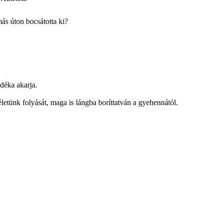
ás úton bocsátotta ki?
ndéka akarja.
életünk folyását, maga is lángba boríttatván a gyehennától.