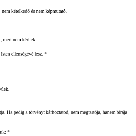
es, nem kételkedõ és nem képmutató.
, mert nem kéritek.
 Isten ellenségévé lesz. *
ívûek.
ztatja. Ha pedig a törvényt kárhoztatod, nem megtartója, hanem bírája
nk; *