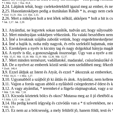
* 1 Móz. 15,6.
+ Ésa. 41,8.
2
,24. Látjátok tehát, hogy cselekedetekbõl igazul meg az ember, és n
2
,25. Hasonlatosképen pedig a tisztátalan Ráháb * is, avagy nem csele
* Zsid. 11,31.
Józs. 2,4.
Józs. 2,15.
2
,26. Mert a miképen holt a test lélek nélkül, akképen * holt a hit is c
* Jak. 2,17.
Jak. 2,20.
3
,1. Atyámfiai, ne legyetek sokan tanítók, tudván azt, hogy súlyosabb 
3
,2. Mert mindnyájan sokképen vétkezünk. Ha valaki beszédben nem vé
3
,3. Ímé a lovaknak szájába zabolát vetünk, hogy engedelmeskedjenek
3
,4. Ímé a hajók is, noha mily nagyok, és erõs szelektõl hajtatnak, m
3
,5. Ezenképen a nyelv is kicsiny tag és nagy dolgokkal hányja magát
3
,6. A nyelv is tûz, a gonoszságnak összessége. Úgy van a nyelv a mi t
* Mát. 15,11.
Mát. 15,18.
Mát. 15,19.
Mát. 12,36.
Mát. 12,37.
3
,7. Mert minden természet, vadállatoké, madaraké, csúszómászóké és v
3
,8. De a nyelvet az emberek közül senki sem szelidítheti meg; fékezhe
* Zsolt. 140,4.
3
,9. Ezzel áldjuk az Istent és Atyát, és ezzel * átkozzuk az embereket,
* Péld. 18,21.
+ 1 Móz. 1,27.
3
,10. Ugyanabból a szájból jõ ki áldás és átok. Atyámfiai, nem kellen
3
,11. Vajjon a forrás ugyan abból a nyílásból csörgedeztet-é édest és 
3
,12. A vagy atyámfiai, * teremhet-é a fügefa olajmagvakat, vagy a s
* Mát. 7,16.
Mát. 7,18.
3
,13. Kicsoda köztetek bölcs és okos? Mutassa meg az õ jó életébõl az
* 5 Móz. 1,13.
+ Jak. 2,18.
3
,14. Ha pedig keserû irígység és czivódás van a * ti szívetekben, ne 
* Eféz. 4,31.
3
,15. Ez nem az a bölcsesség, a mely felülrõl jõ, hanem földi, testi és 