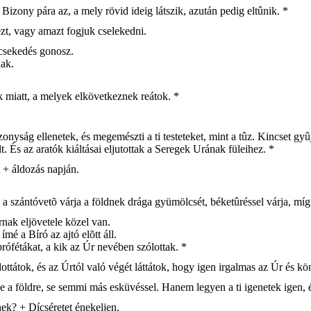
 Bizony pára az, a mely rövid ideig látszik, azután pedig eltûnik. *
ezt, vagy amazt fogjuk cselekedni.
icsekedés gonosz.
nak.
k miatt, a melyek elkövetkeznek reátok. *
onyság ellenetek, és megemészti a ti testeteket, mint a tûz. Kincset gyû
lt. És az aratók kiáltásai eljutottak a Seregek Urának füleihez. *
t + áldozás napján.
 a szántóvetõ várja a földnek drága gyümölcsét, béketûréssel várja, míg r
rnak eljövetele közel van.
mé a Bíró az ajtó elõtt áll.
rófétákat, a kik az Úr nevében szólottak. *
ttátok, és az Úrtól való végét láttátok, hogy igen irgalmas az Úr és kö
se a földre, se semmi más esküvéssel. Hanem legyen a ti igenetek igen,
ek? + Dícséretet énekeljen.