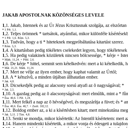
JAKAB APOSTOLNAK KÖZÖNSÉGES LEVELE
1
,1. Jakab, Istennek és az Úr Jézus Krisztusnak szolgája, az elszórta
* 1 Pét. 1,1.
1
,2. Teljes örömnek * tartsátok, atyámfiai, mikor különféle kísértésekb
* 1 Pét. 1,6.
Róm. 5,3.
1
,3. Tudván, hogy a ti * hiteteknek megpróbáltatása kitartást szerez.
* Róm. 5,3.
1
,4. A kitartásban pedig tökéletes cselekedet legyen, hogy tökéletese
1
,5. Ha pedig valakinek közületek nincsen bölcsessége, * kérje + Ist
* Márk. 11,24.
+ Péld. 2,6.
1
,6. De kérje * hittel, semmit sem kételkedvén: mert a ki kételkedik, h
* Mát. 21,21.
Márk. 11,24.
1
,7. Mert ne vélje az ilyen ember, hogy kaphat valamit az Úrtól;
1
,8. A * kétszívû, a minden útjában állhatatlan ember.
* Jak. 4,8.
1
,9. Dicsekedjék pedig az alacsony sorsú atyafi az õ nagyságával; *
* Jak. 2,5.
1
,10. A gazdag pedig az õ alacsonyságával: mert elmúlik, mint a * fûn
* Ésa. 40,6.
1 Pét. 1,24.
1
,11. Mert felkél a nap az õ hévségével, és megszárítja a füvet; és * a
* Ésa. 40,6.
Ésa. 40,7.
+ Zsolt. 102,12.
1
,12. Boldog ember az, a ki a kísértésben kitart; mert minekutána megpr
* Jak. 5,11.
2 Tim. 4,8.
1
,13. Senki se mondja, mikor kísértetik: Az Istentõl kísértetem: mert 
1
,14. Hanem mindenki kísértetik, a mikor vonja és édesgeti a tulajdo