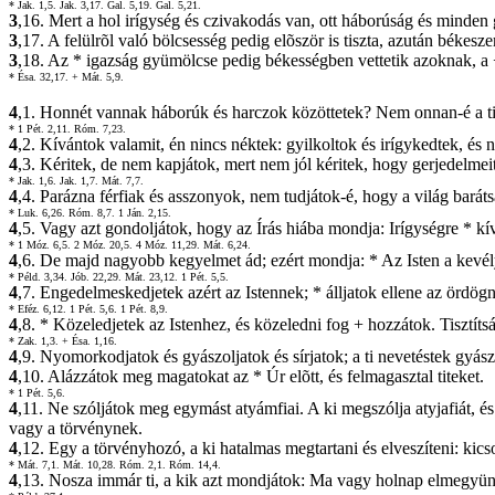
* Jak. 1,5.
Jak. 3,17.
Gal. 5,19.
Gal. 5,21.
3
,16. Mert a hol irígység és czivakodás van, ott háborúság és minden 
3
,17. A felülrõl való bölcsesség pedig elõször is tiszta, azután béke
3
,18. Az * igazság gyümölcse pedig békességben vettetik azoknak, 
* Ésa. 32,17.
+ Mát. 5,9.
4
,1. Honnét vannak háborúk és harczok közöttetek? Nem onnan-é a ti 
* 1 Pét. 2,11.
Róm. 7,23.
4
,2. Kívántok valamit, én nincs néktek: gyilkoltok és irígykedtek, é
4
,3. Kéritek, de nem kapjátok, mert nem jól kéritek, hogy gerjedelmeit
* Jak. 1,6.
Jak. 1,7.
Mát. 7,7.
4
,4. Parázna férfiak és asszonyok, nem tudjátok-é, hogy a világ barátsá
* Luk. 6,26.
Róm. 8,7.
1 Ján. 2,15.
4
,5. Vagy azt gondoljátok, hogy az Írás hiába mondja: Irígységre * k
* 1 Móz. 6,5.
2 Móz. 20,5.
4 Móz. 11,29.
Mát. 6,24.
4
,6. De majd nagyobb kegyelmet ád; ezért mondja: * Az Isten a kevél
* Péld. 3,34.
Jób. 22,29.
Mát. 23,12.
1 Pét. 5,5.
4
,7. Engedelmeskedjetek azért az Istennek; * álljatok ellene az ördögne
* Eféz. 6,12.
1 Pét. 5,6.
1 Pét. 8,9.
4
,8. * Közeledjetek az Istenhez, és közeledni fog + hozzátok. Tisztítsá
* Zak. 1,3.
+ Ésa. 1,16.
4
,9. Nyomorkodjatok és gyászoljatok és sírjatok; a ti nevetéstek gyá
4
,10. Alázzátok meg magatokat az * Úr elõtt, és felmagasztal titeket.
* 1 Pét. 5,6.
4
,11. Ne szóljátok meg egymást atyámfiai. A ki megszólja atyjafiát, és 
vagy a törvénynek.
4
,12. Egy a törvényhozó, a ki hatalmas megtartani és elveszíteni: kic
* Mát. 7,1.
Mát. 10,28.
Róm. 2,1.
Róm. 14,4.
4
,13. Nosza immár ti, a kik azt mondjátok: Ma vagy holnap elmegyünk