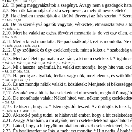
* 1 Kor. 1,26.
+ Luk. 12,21.
2
,6. Ti pedig meggyaláztátok a szegényt. Avagy nem a gazdagok hatal
2
,7. Nem õk káromolják-é azt a szép nevet, a melyrõl neveztettek?
2
,8. Ha ellenben megtartjátok a királyi törvényt az Írás szerint: * Sze
* 3 Móz. 19,18.
2
,9. De ha személyválogatók vagytok, vétkeztek, elmarasztaltatva a t
* 5 Móz. 1,17.
2
,10. Mert ha valaki az egész törvényt megtartja is, de vét egy ellen
* Mát. 5,19.
2
,11. Mert a ki ezt mondotta: Ne paráználkodjál, ezt is mondotta: Ne ö
* 2 Móz. 20,13.
2 Móz. 20,14.
2
,12. Úgy szóljatok és úgy cselekedjetek, mint a kiket a * szabadság 
* Jak. 1,25.
2
,13. Mert az ítélet irgalmatlan az iránt, a ki nem cselekszik * irgalmas
* Mát. 5,7.
Mát. 18,30.
Mát. 18,34.
Mát. 25,45.
Mát. 25,46.
2
,14. Mi a haszna, atyámfiai, ha valaki azt mondja, hogy hite van, cs
* Jak. 2,17.
Mát. 7,21.
2
,15. Ha pedig az atyafiak, férfiak vagy nõk, mezítelenek, és szûköl
* Luk. 3,10.
Luk. 3,11.
2
,16. És azt mondja nékik valaki ti közületek: Menjetek el békességg
* 1 Ján. 3,17.
2
,17. Azonképen a hit is, ha cselekedetei nincsenek, megholt õ magáb
2
,18. De mondhatja valaki: Néked hited van, nékem pedig cselekedete
* Gal. 5,6.
2
,19. Te hiszed, hogy az * Isten egy. Jól teszed. Az ördögök is hiszik,
* 5 Móz. 6,4.
+ Márk. 1,24.
2
,20. Akarod-é pedig tudni, te hiábavaló ember, hogy a hit cselekede
2
,21. Avagy Ábrahám, a mi atyánk, nem cselekedetekbõl igazíttatott-é m
2
,22. Látod, hogy a hit együtt munkálkodott az õ cselekedeteivel, és a c
2
,23. És beteljesedett az Írás, a mely ezt mondja: * Hitt pedig Ábrahám 