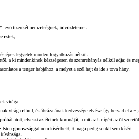
n * levõ tizenkét nemzetségnek; üdvözletemet.
e estek,
k és épek legyetek minden fogyatkozás nélkül.
entõl, a ki mindenkinek készségesen és szemrehányás nélkül adja; és me
asonlatos a tenger habjához, a melyet a szél hajt és ide s tova hány.
ek virága.
nnak virága elhull, és ábrázatának kedvessége elvész: így hervad el a + 
óbáltatott, elveszi az életnek koronáját, a mit az Úr ígért az õt szeretõ
az Isten gonoszsággal nem kísérthetõ, õ maga pedig senkit sem kísért.
n kívánsága.