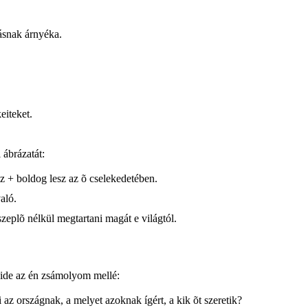
zásnak árnyéka.
eiteket.
 ábrázatát:
az + boldog lesz az õ cselekedetében.
aló.
szeplõ nélkül megtartani magát e világtól.
lj ide az én zsámolyom mellé:
 az országnak, a melyet azoknak ígért, a kik õt szeretik?