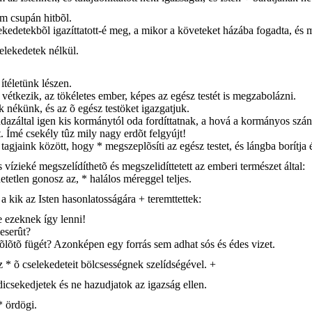
em csupán hitbõl.
kedetekbõl igazíttatott-é meg, a mikor a követeket házába fogadta, és m
selekedetek nélkül.
ítéletünk lészen.
tkezik, az tökéletes ember, képes az egész testét is megzabolázni.
 nékünk, és az õ egész testöket igazgatjuk.
indazáltal igen kis kormánytól oda fordíttatnak, a hová a kormányos szá
. Ímé csekély tûz mily nagy erdõt felgyújt!
agjaink között, hogy * megszeplõsíti az egész testet, és lángba borítja 
ízieké megszelídíthetõ és megszelidíttetett az emberi természet által:
tetlen gonosz az, * halálos méreggel teljes.
 a kik az Isten hasonlatosságára + teremttettek:
e ezeknek így lenni!
keserût?
zõlõtõ fügét? Azonképen egy forrás sem adhat sós és édes vizet.
 * õ cselekedeteit bölcsességnek szelídségével. +
dicsekedjetek és ne hazudjatok az igazság ellen.
* ördögi.