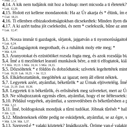
* Péld. 27,1.
4
,14. A kik nem tudjátok mit hoz a holnap: mert micsoda a ti életetek?
* Luk. 12,20.
4
,15. Holott ezt kellene mondanotok: Ha az Úr akarja és * élünk, ím 
* Csel. 18,21.
4
,16. Ti ellenben elbizakodottságtokban dicsekedtek: Minden ilyen d
4
,17. A ki azért tudna jót cselekedni, és nem * cselekszik, bûne az an
* Luk. 12,47.
5
,1. Nosza immár ti gazdagok, sírjatok, jajgatván a ti nyomorúságaito
* Luk. 6,24.
5
,2. Gazdagságotok megrothadt, és a ruháitok moly ette meg; *
* Mát. 6,19.
5
,3. Aranyotokat és ezüstötöket rozsda fogta meg, és azok rozsdája biz
5
,4. Ímé a ti mezõiteket learató munkások bére, a mit ti elfogtatok, kiá
* 3 Móz. 19,13.
5 Móz. 24,14.
5 Móz. 24,15.
5
,5. Dõzsöltetek * e földön és dobzódtatok; szívetek legeltettétek min
* Luk. 16,19.
Luk. 16,25.
+ Jer. 12,3.
5
,6. Elkárhoztattátok, megöltétek az igazat; nem áll ellent néktek.
5
,7. Legyetek azért, atyámfiai, béketûrõk * az Úrnak eljöveteléig. Ímé
* Luk. 21,19.
Zsid. 10,36.
5
,8. Legyetek ti is béketûrõk, és erõsítsétek meg szíveteket, mert az Ú
5
,9. Ne sóhajtozzatok egymás ellen, atyámfiai, hogy el ne ítéltessetek: í
5
,10. Például vegyétek, atyámfiai, a szenvedésben és béketûrésben a p
* Mát. 5,12.
5
,11. Ímé, boldogoknak mondjuk a tûrni tudókat. Jóbnak tûrését * hallo
* Jób. 1,21.
5
,12. Mindeneknek elõtte pedig ne esküdjetek, atyámfiai, se az égre, 
* Mát. 5,34.
Mát. 5,37.
5
,13. Szenved-é * valaki köztetek? Imádkozzék. Öröme van-é valakin