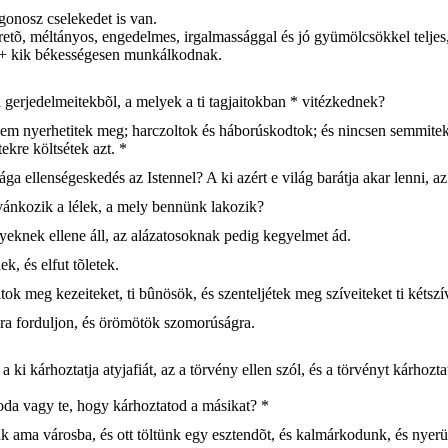
gonosz cselekedet is van.
szeretõ, méltányos, engedelmes, irgalmassággal és jó gyümölcsökkel telj
a + kik békességesen munkálkodnak.
gerjedelmeitekbõl, a melyek a ti tagjaitokban * vitézkednek?
s nem nyerhetitek meg; harczoltok és háborúskodtok; és nincsen semmitek
ekre költsétek azt. *
ga ellenségeskedés az Istennel? A ki azért e világ barátja akar lenni, az
ívánkozik a lélek, a mely bennünk lakozik?
yeknek ellene áll, az alázatosoknak pedig kegyelmet ád.
k, és elfut tõletek.
tok meg kezeiteket, ti bûnösök, és szenteljétek meg szíveiteket ti kétsz
szra forduljon, és örömötök szomorúságra.
a ki kárhoztatja atyjafiát, az a törvény ellen szól, és a törvényt kárho
soda vagy te, hogy kárhoztatod a másikat? *
 ama városba, és ott töltünk egy esztendõt, és kalmárkodunk, és nyerü