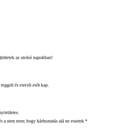
jtöttetek az utolsó napokban!
eggeli és estveli esõt kap.
nyörületes.
 és a nem nem; hogy kárhoztatás alá ne essetek *