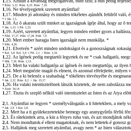
1
,15. Azután a kívánság megfoganván, bûnt szûl; a bûn pedig teljessé
* Róm. 5,12.
Róm. 6,23.
Róm. 7,10.
1
,16. Ne tévelyegjetek szeretett atyámfiai!
1
,17. Minden jó adomány és minden tökéletes ajándék felülrõl való, és 
* 1 Ján. 1,5.
1
,18. Az õ akarata szült minket az igazságnak ígéje által, hogy az õ
* Ján. 1,13.
1 Pét. 1,23.
1
,19. Azért, szeretett atyámfiai, legyen minden ember gyors a hallásra
* Péld. 17,27.
Péld. 17,28.
Préd. 7,9.
1
,20. Mert ember haragja Isten igazságát nem munkálja. *
* Eféz. 4,26.
1
,21. Elvetvén * azért minden undokságot és a gonoszságnak sokaságát, 
* Kol. 3,8.
Kol. 3,9.
1 Pét. 2,1.
+ Róm. 1,16.
1
,22. Az ígének pedig megtartói legyetek és ne * csak hallgatói, meg
* Mát. 7,26.
Róm. 2,13.
1
,23. Mert ha valaki hallgatója az ígének és nem megtartója, az ilyen 
1
,24. Mert megnézte magát és elment, és azonnal elfelejtette, milyen v
1
,25. De a ki belenéz a szabadság * tökéletes törvényébe és megmarad 
* Jak. 2,12.
Róm. 8,2.
+ Ján. 13,17.
1
,26. Ha valaki istentisztelõnek látszik köztetek, de nem zabolázza me
* Zsolt. 34,14.
1
,27. Tiszta és szeplõ nélkül való istentisztelet az Isten és az Atya 
2
,1. Atyámfiai ne legyen * személyválogatás a ti hitetekben, a mely 
* Jak. 2,9.
1 Kor. 2,8.
2
,2. Mert ha a ti gyülekezetetekbe bemegy egy aranygyûrûs férfiú f
2
,3. És rátekinttek arra, a kin a fényes ruha van, és azt mondjátok nék
2
,4. Nem mondtatok-é ellent magatoknak, és nem lettetek-é gonosz 
2
,5. Halljátok meg szeretett atyámfiai, avagy nem * az Isten választot