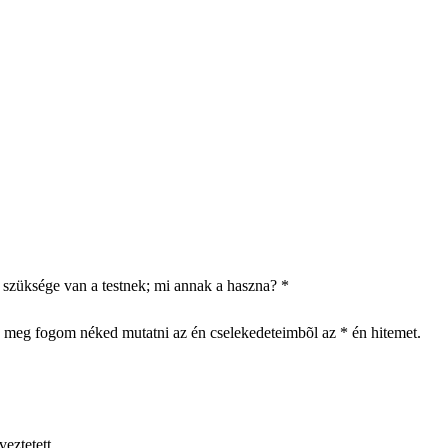
e szüksége van a testnek; mi annak a haszna? *
n meg fogom néked mutatni az én cselekedeteimbõl az * én hitemet.
veztetett.