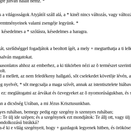
gre jutván halált nemz. *
a világosságok Atyjától száll alá, a * kinél nincs változás, vagy válto
 teremtményeinek valami zsengéje legyünk. *
, késedelmes a * szólásra, késedelmes a haragra.
szelídséggel fogadjátok a beoltott ígét, a mely + megtarthatja a ti lelk
csalván magatokat.
hasonlatos ahhoz az emberhez, a ki tükörben nézi az õ természet szerinti
olt.
a mellett, az nem feledékeny hallgató, sõt cselekedet követõje lévén, 
g nyelvét, * sõt megcsalja a maga szívét, annak az istentisztelete hiábav
elõtt ez: meglátogatni az árvákat és özvegyeket az õ nyomorúságukban, és 
van a dicsõség Urában, a mi Jézus Krisztusunkban.
ényes ruhában, bemegy pedig egy szegény is szennyes ruhában;
i: Te ülj ide szépen; és a szegénynek ezt mondjátok: Te állj ott, vagy ü
gondolkozású birákká?
ta-é ki e világ szegényeit, hogy + gazdagok legyenek hitben, és örökösei