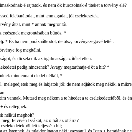
maskodnak-é rajtatok, és nem õk hurczolnak-é titeket a törvény elé?
ressed felebarátodat, mint tenmagadat, jól cselekesztek.
örvény által, mint * annak megrontói.
, az egésznek megrontásában bûnös. *
lj. * És ha nem paráználkodol, de ölsz, törvényszegõvé lettél.
törvénye fog megítélni.
ságot; és dicsekedik az irgalmasság az ítélet ellen.
elekedetei pedig nincsenek? Avagy megtarthatja-é õt a hit? *
ködnek mindennapi eledel nélkül, *
el, melegedjetek meg és lakjatok jól; de nem adjátok meg nékik, a mikr
an.
im vannak. Mutasd meg nékem a te hitedet a te cselekedeteidbõl, és é
 + és rettegnek.
tek nélkül megholt?
eg, felvivén Izsákot, az õ fiát az oltárra?
selekedetekbõl lett teljessé a hit;
az Istennek, és tulajdoníttatott néki igazságul, és Isten + barátjának ne