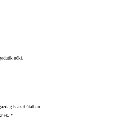
gadatik néki.
gazdag is az õ útaiban.
knek. *