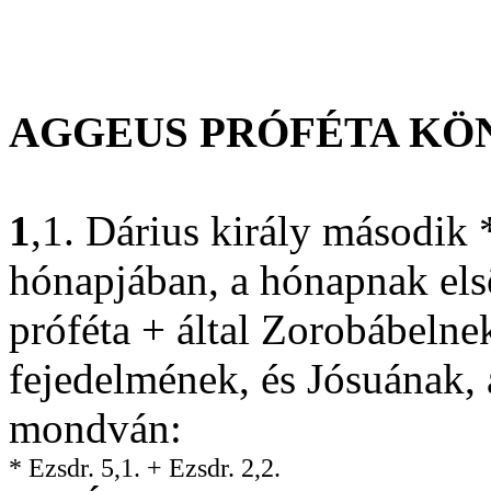
AGGEUS PRÓFÉTA KÖ
1
,1. Dárius király második 
hónapjában, a hónapnak els
próféta + által Zorobábelnek
fejedelmének, és Jósuának, 
mondván:
* Ezsdr. 5,1.
+ Ezsdr. 2,2.