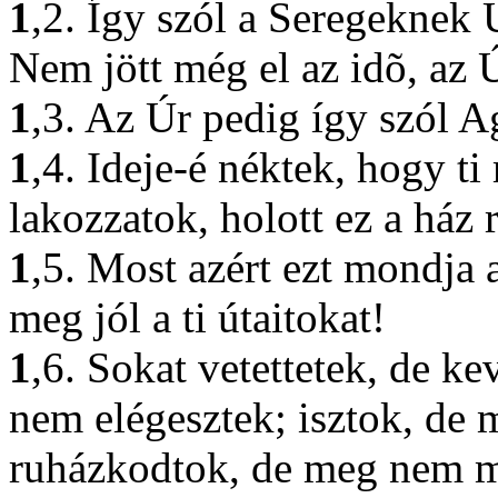
1
,2. Így szól a Seregeknek
Nem jött még el az idõ, az 
1
,3. Az Úr pedig így szól A
1
,4. Ideje-é néktek, hogy t
lakozzatok, holott ez a ház
1
,5. Most azért ezt mondja
meg jól a ti útaitokat!
1
,6. Sokat vetettetek, de ke
nem elégesztek; isztok, de 
ruházkodtok, de meg nem me