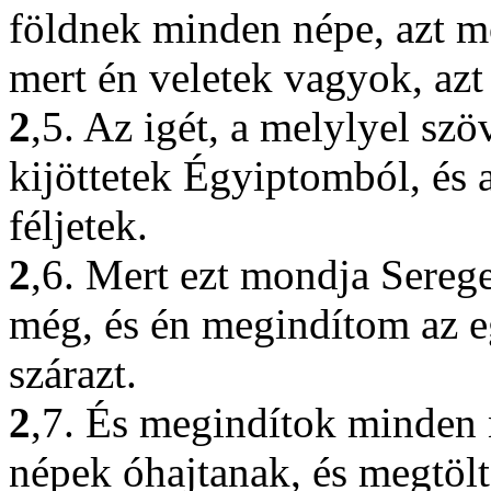
földnek minden népe, azt mo
mert én veletek vagyok, az
2
,5. Az igét, a melylyel sz
kijöttetek Égyiptomból, és 
féljetek.
2
,6. Mert ezt mondja Sereg
még, és én megindítom az ege
szárazt.
2
,7. És megindítok minden n
népek óhajtanak, és megtölt