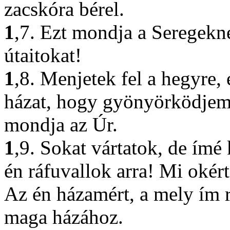
zacskóra bérel.
1
,7. Ezt mondja a Seregekn
útaitokat!
1
,8. Menjetek fel a hegyre, 
házat, hogy gyönyörködjem 
mondja az Úr.
1
,9. Sokat vártatok, de ímé 
én ráfuvallok arra! Mi okér
Az én házamért, a mely ím ro
maga házához.