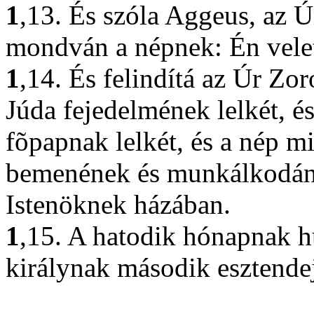
1
,13. És szóla Aggeus, az Ú
mondván a népnek: Én velet
1
,14. És felindítá az Úr Zor
Júda fejedelmének lelkét, é
fõpapnak lelkét, és a nép mi
bemenének és munkálkodána
Istenöknek házában.
1
,15. A hatodik hónapnak 
királynak második esztende