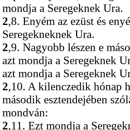
mondja a Seregeknek Ura.
2
,8. Enyém az ezüst és eny
Seregekneknek Ura.
2
,9. Nagyobb lészen e máso
azt mondja a Seregeknek Ur
azt mondja a Seregeknek Ur
2
,10. A kilenczedik hónap
második esztendejében szóla
mondván:
2
,11. Ezt mondja a Seregek