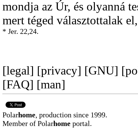
mondja az Úr, és olyanná te
mert téged választottalak e
* Jer. 22,24.
[
legal
] [
privacy
] [
GNU
] [
po
[
FAQ
] [
man
]
Polar
home
, production since 1999.
Member of
Polar
home
portal.