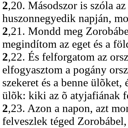
2
,20. Másodszor is szóla a
huszonnegyedik napján, m
2
,21. Mondd meg Zorobábel
megindítom az eget és a föl
2
,22. És felforgatom az orsz
elfogyasztom a pogány orszá
szekeret és a benne ülõket, 
ülõk: kiki az õ atyjafiának f
2
,23. Azon a napon, azt mo
felveszlek téged Zorobábel, 