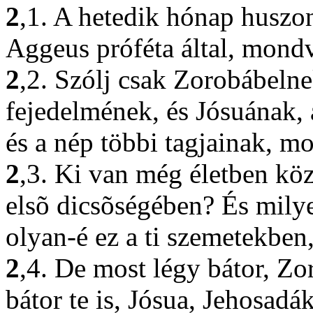
2
,1. A hetedik hónap huszo
Aggeus próféta által, mond
2
,2. Szólj csak Zorobábelnek
fejedelmének, és Jósuának, 
és a nép többi tagjainak, m
2
,3. Ki van még életben közt
elsõ dicsõségében? És milye
olyan-é ez a ti szemetekbe
2
,4. De most légy bátor, Z
bátor te is, Jósua, Jehosadák