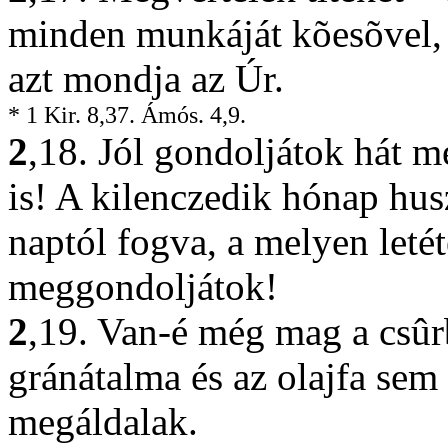
minden munkáját kõesõvel,
azt mondja az Úr.
* 1 Kir. 8,37.
Ámós. 4,9.
2
,18. Jól gondoljátok hát m
is! A kilenczedik hónap hus
naptól fogva, a melyen letét
meggondoljátok!
2
,19. Van-é még mag a csûrb
gránátalma és az olajfa sem
megáldalak.