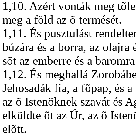
1
,10. Azért vonták meg tõle
meg a föld az õ termését.
1
,11. És pusztulást rendelte
búzára és a borra, az olajra 
sõt az emberre és a baromr
1
,12. És meghallá Zorobábel,
Jehosadák fia, a fõpap, és 
az õ Istenöknek szavát és A
elküldte õt az Úr, az õ Iste
elõtt.