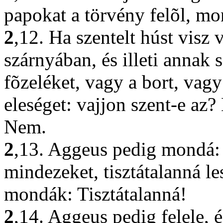
papokat a törvény felõl, m
2
,12. Ha szentelt húst visz
szárnyában, és illeti annak 
fõzeléket, vagy a bort, vag
eleséget: vajjon szent-e az
Nem.
2
,13. Aggeus pedig mondá: Ha
mindezeket, tisztátalanná le
mondák: Tisztátalanná!
2
,14. Aggeus pedig felele, 