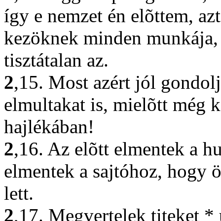
így e nemzet én elõttem, az
kezöknek minden munkája, é
tisztátalan az.
2
,15. Most azért jól gondol
elmultakat is, mielõtt még k
hajlékában!
2
,16. Az elõtt elmentek a hu
elmentek a sajtóhoz, hogy ö
lett.
2
,17. Megvertelek titeket *